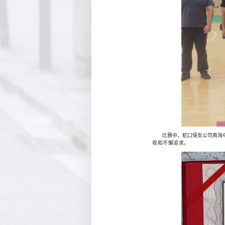
比赛中，蛇口保安公司南海
视和不懈追求。