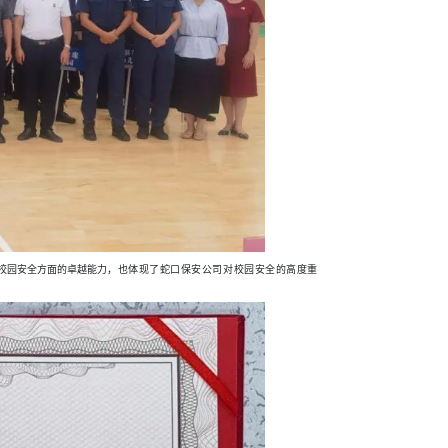
校园安全方面的卓越能力
，也体现了蛇口保安公司对校园安全的高度重