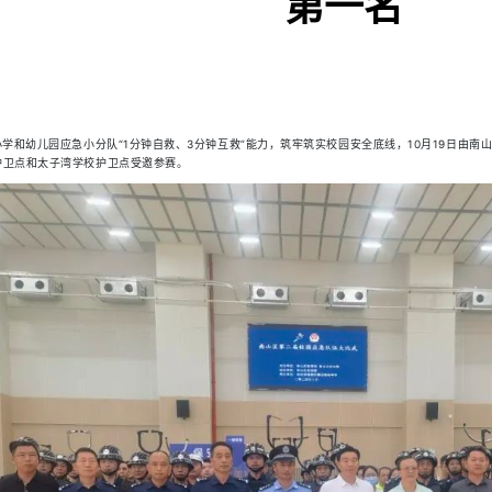
第一名
学和幼儿园应急小分队“1分钟自救、3分钟互救”能力，筑牢筑实校园安全底线，10月19日由
护卫点和太子湾学校护卫点受邀参赛。