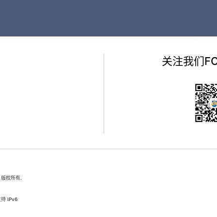
蛇口保安将继续加强自身的专业水平，
探索更多有效的校园安全管理
关注我们FO
司 版权所有.
 IPv6