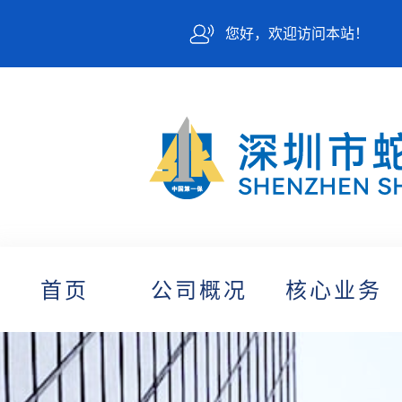
您好，欢迎访问本站！
首页
公司概况
核心业务
(current)