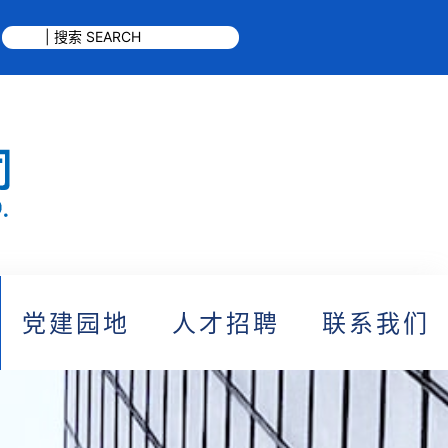
党建园地
人才招聘
联系我们