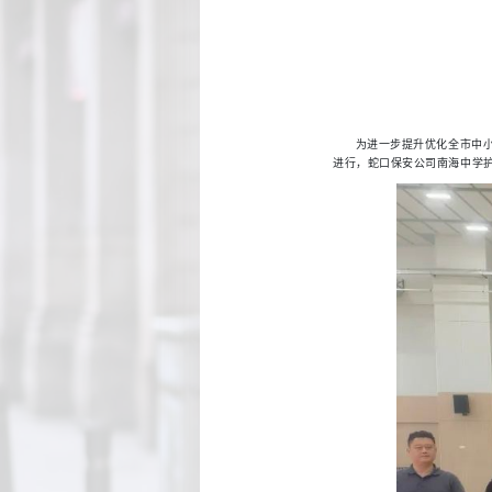
为进一步提升优化全市中小
进行，蛇口保安公司南海中学