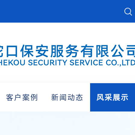
客户案例
新闻动态
风采展示