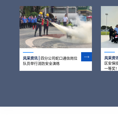
风采资讯
风采资讯 |
四分公司蛇口通信岗位
区安保
队员举行消防安全演练
一等奖