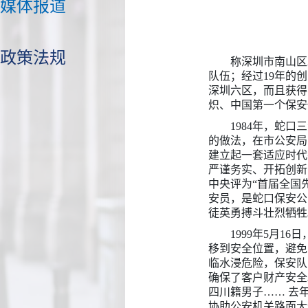
媒体报道
政策法规
称深圳市南山区
队伍；经过19年的
深圳六区，而且获得
炽、中国第一个保安
1984年，蛇
的做法，在市公安局
建立起一套适应时代
严谨务实、开拓创新
中央评为“首届全国
安员，是蛇口保安公
徒英勇搏斗壮烈牺
1999年5月
移到安全位置，避免
临水浸危险，保安队
确保了客户财产安全
四川籍男子…… 去年
协助公安机关路面大