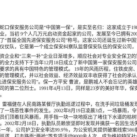
蛇口保安服务公司是“中国第一保”，是实至名归：这家成立于19
创业，当初 9个人几万元启动资金起家的公司，发展至今已拥有20
了“首届全国先进保安服务公司”称号。这家公司还诞生过新中
仪仗队，它是第一个成立保安纠察队监督保安队伍的保安公司，第一
口三资企业和“三来一补”企业日渐增多，顺应社会对专业安全保卫
的全力支持下于当年12月18日成立了新中国第一家保安服务公
要求的具有中国特色的管理模式。 19年的风雨历程，住铁皮房
的管理模式，并以社会效益、经济效益双丰收获得了社会的承认。
先进保安服务公司”。保一方平安 曹波，是鹏城人不会忘记的英雄
司的第二位烈士。1991年4月13日，同样是23岁的美好年华，
牲。
16日，雷福健在人民南路某餐厅执勤巡逻过程中，在洗手间垃圾桶
了一场恶性事件的发生。2002年8月19日凌晨3点，一场暴雨
员们顶着狂风暴雨，用手指一块一块地抠出了堵住下水道的枯树
。2002年2月18日，执勤队员赖崇坚即时发现并擒获一名因生
一年，公司护卫安全率达99.9％，为公安机关提供破案线索58
巡逻、打击路面“两抢”等专项活动9000余人次，成为维护特区