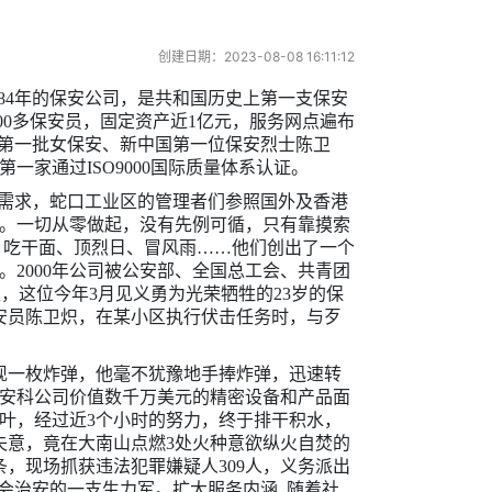
创建日期：2023-08-08 16:11:12
84年的保安公司，是共和国历史上第一支保安
00多保安员，固定资产近1亿元，服务网点遍布
国第一批女保安、新中国第一位保安烈士陈卫
家通过ISO9000国际质量体系认证。
的需求，蛇口工业区的管理者们参照国外及香港
司。一切从零做起，没有先例可循，只有靠摸索
、吃干面、顶烈日、冒风雨……他们创出了一个
2000年公司被公安部、全国总工会、共青团
，这位今年3月见义勇为光荣牺牲的23岁的保
保安员陈卫炽，在某小区执行伏击任务时，与歹
发现一枚炸弹，他毫不犹豫地手捧炸弹，迅速转
，令安科公司价值数千万美元的精密设备和产品面
叶，经过近3个小时的努力，终于排干积水，
活失意，竟在大南山点燃3处火种意欲纵火自焚的
6条，现场抓获违法犯罪嫌疑人309人，义务派出
社会治安的一支生力军。扩大服务内涵 随着社